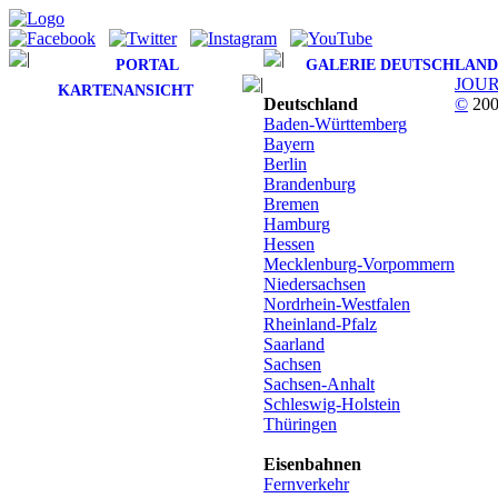
PORTAL
GALERIE DEUTSCHLAND
JOU
KARTENANSICHT
Deutschland
©
200
Baden-Württemberg
Bayern
Berlin
Brandenburg
Bremen
Hamburg
Hessen
Mecklenburg-Vorpommern
Niedersachsen
Nordrhein-Westfalen
Rheinland-Pfalz
Saarland
Sachsen
Sachsen-Anhalt
Schleswig-Holstein
Thüringen
Eisenbahnen
Fernverkehr