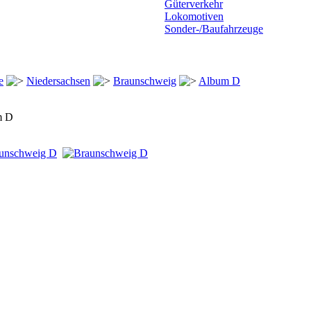
Güterverkehr
Lokomotiven
Sonder-/Baufahrzeuge
e
Niedersachsen
Braunschweig
Album D
m D