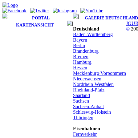
PORTAL
GALERIE DEUTSCHLAND
JOU
KARTENANSICHT
Deutschland
©
200
Baden-Württemberg
Bayern
Berlin
Brandenburg
Bremen
Hamburg
Hessen
Mecklenburg-Vorpommern
Niedersachsen
Nordrhein-Westfalen
Rheinland-Pfalz
Saarland
Sachsen
Sachsen-Anhalt
Schleswig-Holstein
Thüringen
Eisenbahnen
Fernverkehr