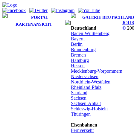
PORTAL
GALERIE DEUTSCHLAND
JOU
KARTENANSICHT
Deutschland
©
200
Baden-Württemberg
Bayern
Berlin
Brandenburg
Bremen
Hamburg
Hessen
Mecklenburg-Vorpommern
Niedersachsen
Nordrhein-Westfalen
Rheinland-Pfalz
Saarland
Sachsen
Sachsen-Anhalt
Schleswig-Holstein
Thüringen
Eisenbahnen
Fernverkehr