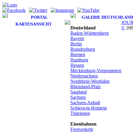
PORTAL
GALERIE DEUTSCHLAND
JOU
KARTENANSICHT
Deutschland
©
200
Baden-Württemberg
Bayern
Berlin
Brandenburg
Bremen
Hamburg
Hessen
Mecklenburg-Vorpommern
Niedersachsen
Nordrhein-Westfalen
Rheinland-Pfalz
Saarland
Sachsen
Sachsen-Anhalt
Schleswig-Holstein
Thüringen
Eisenbahnen
Fernverkehr