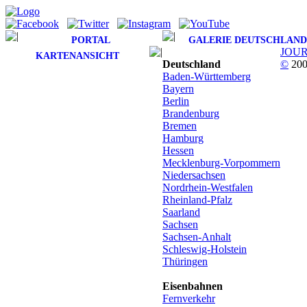
PORTAL
GALERIE DEUTSCHLAND
JOU
KARTENANSICHT
Deutschland
©
200
Baden-Württemberg
Bayern
Berlin
Brandenburg
Bremen
Hamburg
Hessen
Mecklenburg-Vorpommern
Niedersachsen
Nordrhein-Westfalen
Rheinland-Pfalz
Saarland
Sachsen
Sachsen-Anhalt
Schleswig-Holstein
Thüringen
Eisenbahnen
Fernverkehr