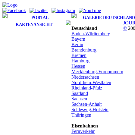
PORTAL
GALERIE DEUTSCHLAND
JOU
KARTENANSICHT
Deutschland
©
200
Baden-Württemberg
Bayern
Berlin
Brandenburg
Bremen
Hamburg
Hessen
Mecklenburg-Vorpommern
Niedersachsen
Nordrhein-Westfalen
Rheinland-Pfalz
Saarland
Sachsen
Sachsen-Anhalt
Schleswig-Holstein
Thüringen
Eisenbahnen
Fernverkehr