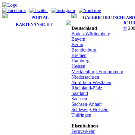
PORTAL
GALERIE DEUTSCHLAND
JOU
KARTENANSICHT
Deutschland
©
200
Baden-Württemberg
Bayern
Berlin
Brandenburg
Bremen
Hamburg
Hessen
Mecklenburg-Vorpommern
Niedersachsen
Nordrhein-Westfalen
Rheinland-Pfalz
Saarland
Sachsen
Sachsen-Anhalt
Schleswig-Holstein
Thüringen
Eisenbahnen
Fernverkehr