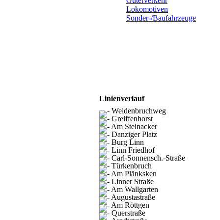
Güterverkehr
Lokomotiven
Sonder-/Baufahrzeuge
Linienverlauf
Weidenbruchweg
Greiffenhorst
Am Steinacker
Danziger Platz
Burg Linn
Linn Friedhof
Carl-Sonnensch.-Straße
Türkenbruch
Am Plänksken
Linner Straße
Am Wallgarten
Augustastraße
Am Röttgen
Querstraße