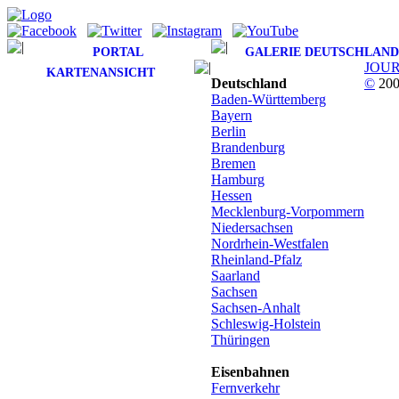
PORTAL
GALERIE DEUTSCHLAND
JOU
KARTENANSICHT
Deutschland
©
200
Baden-Württemberg
Bayern
Berlin
Brandenburg
Bremen
Hamburg
Hessen
Mecklenburg-Vorpommern
Niedersachsen
Nordrhein-Westfalen
Rheinland-Pfalz
Saarland
Sachsen
Sachsen-Anhalt
Schleswig-Holstein
Thüringen
Eisenbahnen
Fernverkehr