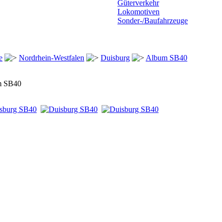
Güterverkehr
Lokomotiven
Sonder-/Baufahrzeuge
e
Nordrhein-Westfalen
Duisburg
Album SB40
m SB40