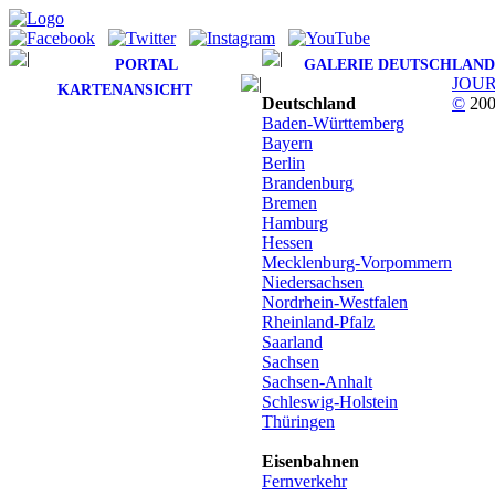
PORTAL
GALERIE DEUTSCHLAND
JOU
KARTENANSICHT
Deutschland
©
200
Baden-Württemberg
Bayern
Berlin
Brandenburg
Bremen
Hamburg
Hessen
Mecklenburg-Vorpommern
Niedersachsen
Nordrhein-Westfalen
Rheinland-Pfalz
Saarland
Sachsen
Sachsen-Anhalt
Schleswig-Holstein
Thüringen
Eisenbahnen
Fernverkehr