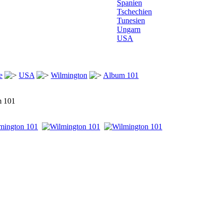
Spanien
Tschechien
Tunesien
Ungarn
USA
e
USA
Wilmington
Album 101
 101