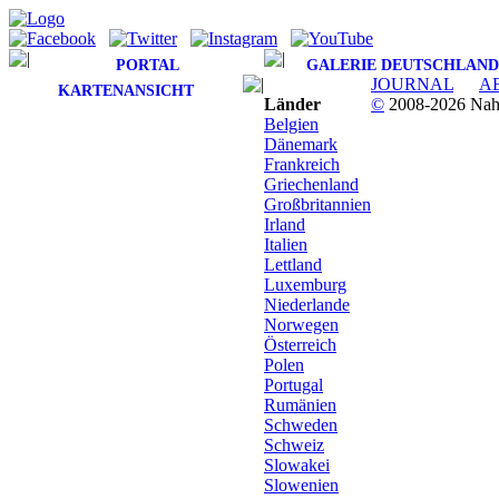
PORTAL
GALERIE DEUTSCHLAND
JOURNAL
A
KARTENANSICHT
Länder
©
2008-2026 Nahv
Belgien
Dänemark
Frankreich
Griechenland
Großbritannien
Irland
Italien
Lettland
Luxemburg
Niederlande
Norwegen
Österreich
Polen
Portugal
Rumänien
Schweden
Schweiz
Slowakei
Slowenien