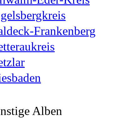
gelsbergkreis
ldeck-Frankenberg
tteraukreis
tzlar
esbaden
nstige Alben