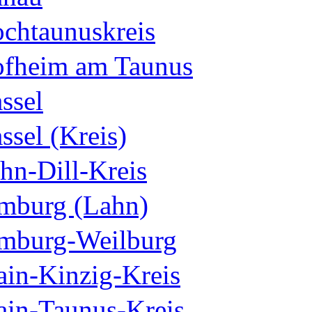
chtaunuskreis
fheim am Taunus
ssel
ssel (Kreis)
hn-Dill-Kreis
mburg (Lahn)
mburg-Weilburg
in-Kinzig-Kreis
in-Taunus-Kreis