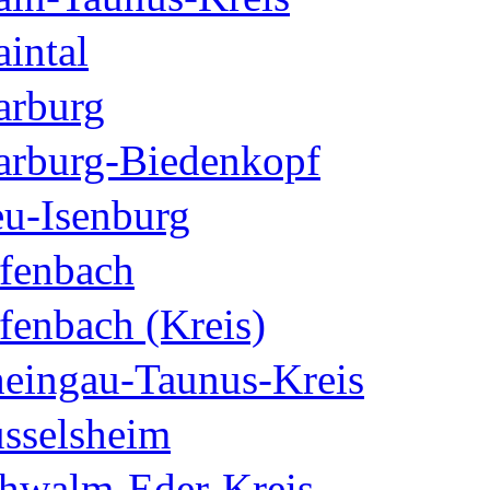
intal
rburg
rburg-Biedenkopf
u-Isenburg
fenbach
fenbach (Kreis)
eingau-Taunus-Kreis
sselsheim
hwalm-Eder-Kreis