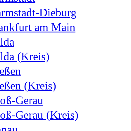
rmstadt-Dieburg
ankfurt am Main
lda
lda (Kreis)
eßen
eßen (Kreis)
oß-Gerau
oß-Gerau (Kreis)
nau