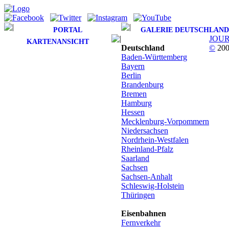
PORTAL
GALERIE DEUTSCHLAND
JOU
KARTENANSICHT
Deutschland
©
200
Baden-Württemberg
Bayern
Berlin
Brandenburg
Bremen
Hamburg
Hessen
Mecklenburg-Vorpommern
Niedersachsen
Nordrhein-Westfalen
Rheinland-Pfalz
Saarland
Sachsen
Sachsen-Anhalt
Schleswig-Holstein
Thüringen
Eisenbahnen
Fernverkehr