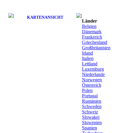
KARTENANSICHT
Länder
Belgien
Dänemark
Frankreich
Griechenland
Großbritannien
Irland
Italien
Lettland
Luxemburg
Niederlande
Norwegen
Österreich
Polen
Portugal
Rumänien
Schweden
Schweiz
Slowakei
Slowenien
Spanien