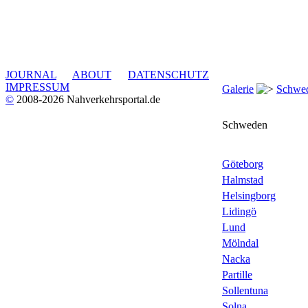
JOURNAL
ABOUT
DATENSCHUTZ
IMPRESSUM
Galerie
Schwe
©
2008-2026 Nahverkehrsportal.de
Schweden
Göteborg
Halmstad
Helsingborg
Lidingö
Lund
Mölndal
Nacka
Partille
Sollentuna
Solna