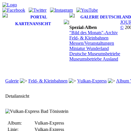
PORTAL
GALERIE DEUTSCHLAND
JOU
KARTENANSICHT
Spezial-Alben
©
200
"Bild des Monats"-Archiv
Feld- & Kleinbahnen
Messen/Veranstaltungen
Miniatur Wunderland
Deutsche Museumsbetriebe
Museumsbetriebe Ausland
Galerie
Feld- & Kleinbahnen
Vulkan-Express
Album 
Detailansicht
Album:
Vulkan-Express
Linie:
Vulkan-Express