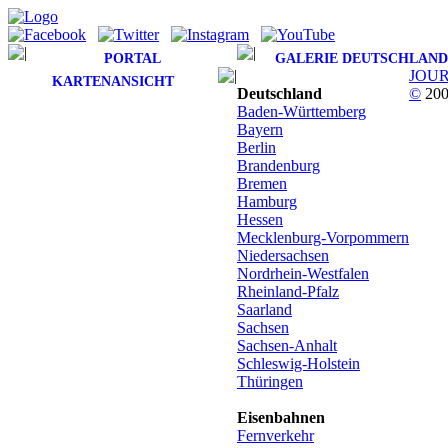
PORTAL
GALERIE DEUTSCHLAND
JOU
KARTENANSICHT
Deutschland
©
200
Baden-Württemberg
Bayern
Berlin
Brandenburg
Bremen
Hamburg
Hessen
Mecklenburg-Vorpommern
Niedersachsen
Nordrhein-Westfalen
Rheinland-Pfalz
Saarland
Sachsen
Sachsen-Anhalt
Schleswig-Holstein
Thüringen
Eisenbahnen
Fernverkehr