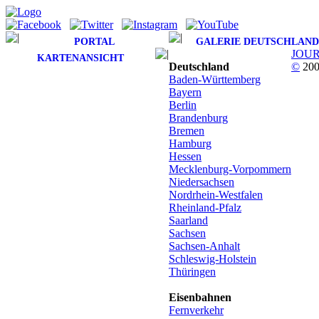
PORTAL
GALERIE DEUTSCHLAND
JOU
KARTENANSICHT
Deutschland
©
200
Baden-Württemberg
Bayern
Berlin
Brandenburg
Bremen
Hamburg
Hessen
Mecklenburg-Vorpommern
Niedersachsen
Nordrhein-Westfalen
Rheinland-Pfalz
Saarland
Sachsen
Sachsen-Anhalt
Schleswig-Holstein
Thüringen
Eisenbahnen
Fernverkehr