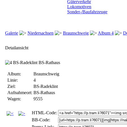
Güterverkehr
Lokomotiven
Sonder-/Baufahrzeuge
Galerie
Niedersachsen
Braunschweig
Album 4
De
Detailansicht
Album:
Braunschweig
Linie:
4
Ziel:
BS-Radeklint
Aufnahmeort:
BS-Rathaus
Wagen:
9555
HTML-Code:
BB-Code:
Perma-Link: