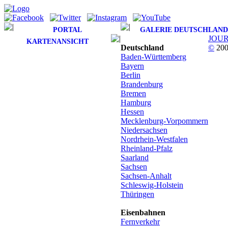
PORTAL
GALERIE DEUTSCHLAND
JOU
KARTENANSICHT
Deutschland
©
200
Baden-Württemberg
Bayern
Berlin
Brandenburg
Bremen
Hamburg
Hessen
Mecklenburg-Vorpommern
Niedersachsen
Nordrhein-Westfalen
Rheinland-Pfalz
Saarland
Sachsen
Sachsen-Anhalt
Schleswig-Holstein
Thüringen
Eisenbahnen
Fernverkehr