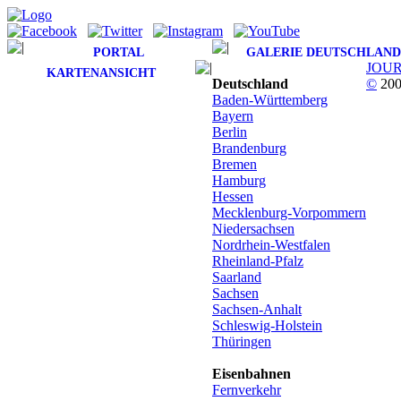
PORTAL
GALERIE DEUTSCHLAND
JOU
KARTENANSICHT
Deutschland
©
200
Baden-Württemberg
Bayern
Berlin
Brandenburg
Bremen
Hamburg
Hessen
Mecklenburg-Vorpommern
Niedersachsen
Nordrhein-Westfalen
Rheinland-Pfalz
Saarland
Sachsen
Sachsen-Anhalt
Schleswig-Holstein
Thüringen
Eisenbahnen
Fernverkehr