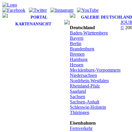
PORTAL
GALERIE DEUTSCHLAND
JOU
KARTENANSICHT
Deutschland
©
200
Baden-Württemberg
Bayern
Berlin
Brandenburg
Bremen
Hamburg
Hessen
Mecklenburg-Vorpommern
Niedersachsen
Nordrhein-Westfalen
Rheinland-Pfalz
Saarland
Sachsen
Sachsen-Anhalt
Schleswig-Holstein
Thüringen
Eisenbahnen
Fernverkehr