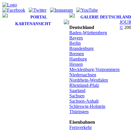
PORTAL
GALERIE DEUTSCHLAND
JOU
KARTENANSICHT
Deutschland
©
200
Baden-Württemberg
Bayern
Berlin
Brandenburg
Bremen
Hamburg
Hessen
Mecklenburg-Vorpommern
Niedersachsen
Nordrhein-Westfalen
Rheinland-Pfalz
Saarland
Sachsen
Sachsen-Anhalt
Schleswig-Holstein
Thüringen
Eisenbahnen
Fernverkehr