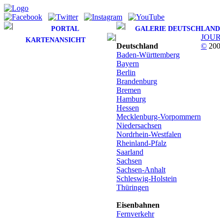
PORTAL
GALERIE DEUTSCHLAND
JOU
KARTENANSICHT
Deutschland
©
200
Baden-Württemberg
Bayern
Berlin
Brandenburg
Bremen
Hamburg
Hessen
Mecklenburg-Vorpommern
Niedersachsen
Nordrhein-Westfalen
Rheinland-Pfalz
Saarland
Sachsen
Sachsen-Anhalt
Schleswig-Holstein
Thüringen
Eisenbahnen
Fernverkehr