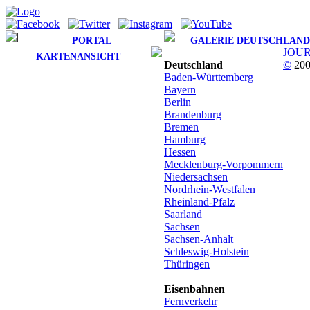
PORTAL
GALERIE DEUTSCHLAND
JOU
KARTENANSICHT
Deutschland
©
200
Baden-Württemberg
Bayern
Berlin
Brandenburg
Bremen
Hamburg
Hessen
Mecklenburg-Vorpommern
Niedersachsen
Nordrhein-Westfalen
Rheinland-Pfalz
Saarland
Sachsen
Sachsen-Anhalt
Schleswig-Holstein
Thüringen
Eisenbahnen
Fernverkehr