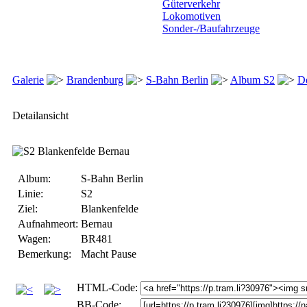
Güterverkehr
Lokomotiven
Sonder-/Baufahrzeuge
Galerie
Brandenburg
S-Bahn Berlin
Album S2
De
Detailansicht
Album:
S-Bahn Berlin
Linie:
S2
Ziel:
Blankenfelde
Aufnahmeort:
Bernau
Wagen:
BR481
Bemerkung:
Macht Pause
HTML-Code:
BB-Code: