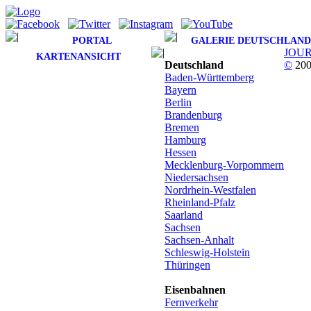
PORTAL
GALERIE DEUTSCHLAND
JOU
KARTENANSICHT
Deutschland
©
200
Baden-Württemberg
Bayern
Berlin
Brandenburg
Bremen
Hamburg
Hessen
Mecklenburg-Vorpommern
Niedersachsen
Nordrhein-Westfalen
Rheinland-Pfalz
Saarland
Sachsen
Sachsen-Anhalt
Schleswig-Holstein
Thüringen
Eisenbahnen
Fernverkehr