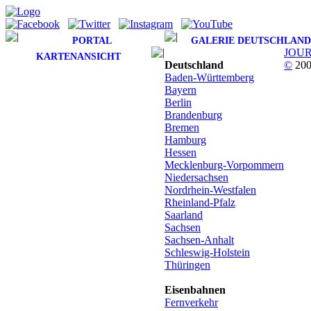
PORTAL
GALERIE DEUTSCHLAND
JOU
KARTENANSICHT
Deutschland
©
200
Baden-Württemberg
Bayern
Berlin
Brandenburg
Bremen
Hamburg
Hessen
Mecklenburg-Vorpommern
Niedersachsen
Nordrhein-Westfalen
Rheinland-Pfalz
Saarland
Sachsen
Sachsen-Anhalt
Schleswig-Holstein
Thüringen
Eisenbahnen
Fernverkehr