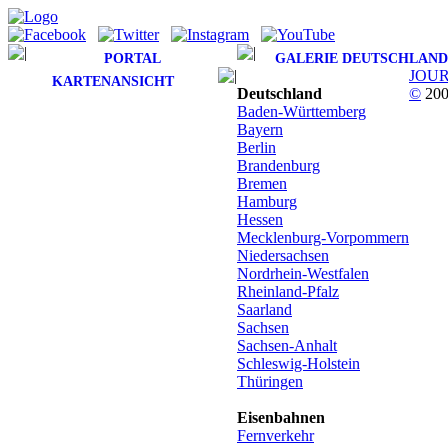
PORTAL
GALERIE DEUTSCHLAND
JOU
KARTENANSICHT
Deutschland
©
200
Baden-Württemberg
Bayern
Berlin
Brandenburg
Bremen
Hamburg
Hessen
Mecklenburg-Vorpommern
Niedersachsen
Nordrhein-Westfalen
Rheinland-Pfalz
Saarland
Sachsen
Sachsen-Anhalt
Schleswig-Holstein
Thüringen
Eisenbahnen
Fernverkehr