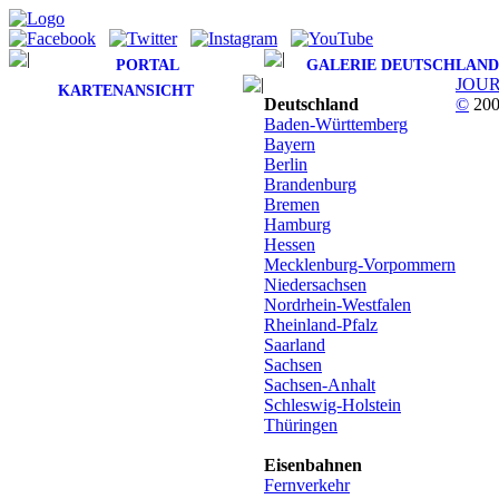
PORTAL
GALERIE DEUTSCHLAND
JOU
KARTENANSICHT
Deutschland
©
200
Baden-Württemberg
Bayern
Berlin
Brandenburg
Bremen
Hamburg
Hessen
Mecklenburg-Vorpommern
Niedersachsen
Nordrhein-Westfalen
Rheinland-Pfalz
Saarland
Sachsen
Sachsen-Anhalt
Schleswig-Holstein
Thüringen
Eisenbahnen
Fernverkehr