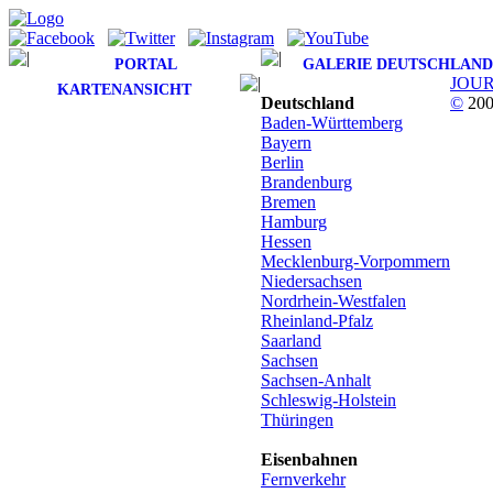
PORTAL
GALERIE DEUTSCHLAND
JOU
KARTENANSICHT
Deutschland
©
200
Baden-Württemberg
Bayern
Berlin
Brandenburg
Bremen
Hamburg
Hessen
Mecklenburg-Vorpommern
Niedersachsen
Nordrhein-Westfalen
Rheinland-Pfalz
Saarland
Sachsen
Sachsen-Anhalt
Schleswig-Holstein
Thüringen
Eisenbahnen
Fernverkehr