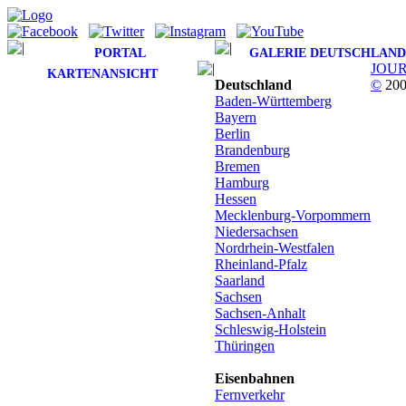
PORTAL
GALERIE DEUTSCHLAND
JOU
KARTENANSICHT
Deutschland
©
200
Baden-Württemberg
Bayern
Berlin
Brandenburg
Bremen
Hamburg
Hessen
Mecklenburg-Vorpommern
Niedersachsen
Nordrhein-Westfalen
Rheinland-Pfalz
Saarland
Sachsen
Sachsen-Anhalt
Schleswig-Holstein
Thüringen
Eisenbahnen
Fernverkehr