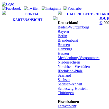
PORTAL
GALERIE DEUTSCHLAND
JOU
KARTENANSICHT
Deutschland
©
200
Baden-Württemberg
Bayern
Berlin
Brandenburg
Bremen
Hamburg
Hessen
Mecklenburg-Vorpommern
Niedersachsen
Nordrhein-Westfalen
Rheinland-Pfalz
Saarland
Sachsen
Sachsen-Anhalt
Schleswig-Holstein
Thüringen
Eisenbahnen
Fernverkehr