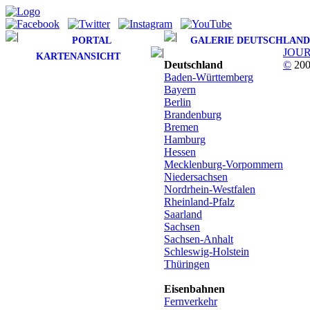
PORTAL
GALERIE DEUTSCHLAND
JOU
KARTENANSICHT
Deutschland
©
200
Baden-Württemberg
Bayern
Berlin
Brandenburg
Bremen
Hamburg
Hessen
Mecklenburg-Vorpommern
Niedersachsen
Nordrhein-Westfalen
Rheinland-Pfalz
Saarland
Sachsen
Sachsen-Anhalt
Schleswig-Holstein
Thüringen
Eisenbahnen
Fernverkehr