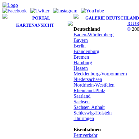
PORTAL
GALERIE DEUTSCHLAND
JOU
KARTENANSICHT
Deutschland
©
200
Baden-Württemberg
Bayern
Berlin
Brandenburg
Bremen
Hamburg
Hessen
Mecklenburg-Vorpommern
Niedersachsen
Nordrhein-Westfalen
Rheinland-Pfalz
Saarland
Sachsen
Sachsen-Anhalt
Schleswig-Holstein
Thüringen
Eisenbahnen
Fernverkehr