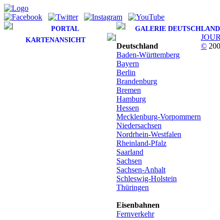
PORTAL
GALERIE DEUTSCHLAND
JOU
KARTENANSICHT
Deutschland
©
200
Baden-Württemberg
Bayern
Berlin
Brandenburg
Bremen
Hamburg
Hessen
Mecklenburg-Vorpommern
Niedersachsen
Nordrhein-Westfalen
Rheinland-Pfalz
Saarland
Sachsen
Sachsen-Anhalt
Schleswig-Holstein
Thüringen
Eisenbahnen
Fernverkehr