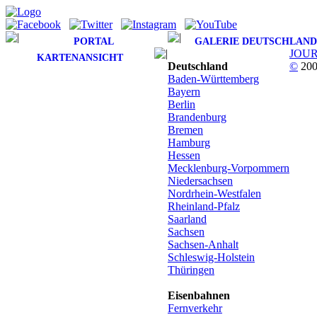
PORTAL
GALERIE DEUTSCHLAND
JOU
KARTENANSICHT
Deutschland
©
200
Baden-Württemberg
Bayern
Berlin
Brandenburg
Bremen
Hamburg
Hessen
Mecklenburg-Vorpommern
Niedersachsen
Nordrhein-Westfalen
Rheinland-Pfalz
Saarland
Sachsen
Sachsen-Anhalt
Schleswig-Holstein
Thüringen
Eisenbahnen
Fernverkehr