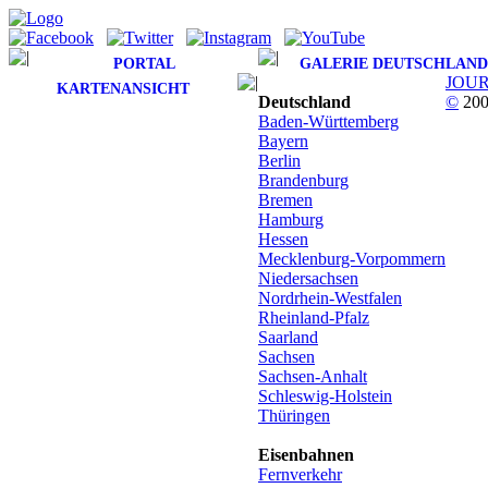
PORTAL
GALERIE DEUTSCHLAND
JOU
KARTENANSICHT
Deutschland
©
200
Baden-Württemberg
Bayern
Berlin
Brandenburg
Bremen
Hamburg
Hessen
Mecklenburg-Vorpommern
Niedersachsen
Nordrhein-Westfalen
Rheinland-Pfalz
Saarland
Sachsen
Sachsen-Anhalt
Schleswig-Holstein
Thüringen
Eisenbahnen
Fernverkehr