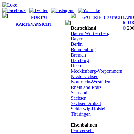
PORTAL
GALERIE DEUTSCHLAND
JOU
KARTENANSICHT
Deutschland
©
200
Baden-Württemberg
Bayern
Berlin
Brandenburg
Bremen
Hamburg
Hessen
Mecklenburg-Vorpommern
Niedersachsen
Nordrhein-Westfalen
Rheinland-Pfalz
Saarland
Sachsen
Sachsen-Anhalt
Schleswig-Holstein
Thüringen
Eisenbahnen
Fernverkehr