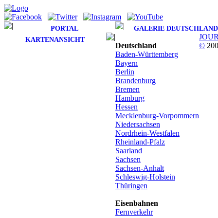
PORTAL
GALERIE DEUTSCHLAND
JOU
KARTENANSICHT
Deutschland
©
200
Baden-Württemberg
Bayern
Berlin
Brandenburg
Bremen
Hamburg
Hessen
Mecklenburg-Vorpommern
Niedersachsen
Nordrhein-Westfalen
Rheinland-Pfalz
Saarland
Sachsen
Sachsen-Anhalt
Schleswig-Holstein
Thüringen
Eisenbahnen
Fernverkehr