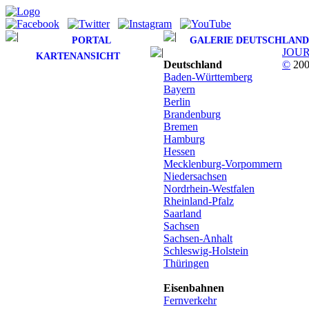
PORTAL
GALERIE DEUTSCHLAND
JOU
KARTENANSICHT
Deutschland
©
200
Baden-Württemberg
Bayern
Berlin
Brandenburg
Bremen
Hamburg
Hessen
Mecklenburg-Vorpommern
Niedersachsen
Nordrhein-Westfalen
Rheinland-Pfalz
Saarland
Sachsen
Sachsen-Anhalt
Schleswig-Holstein
Thüringen
Eisenbahnen
Fernverkehr