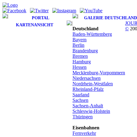
PORTAL
GALERIE DEUTSCHLAND
JOU
KARTENANSICHT
Deutschland
©
200
Baden-Württemberg
Bayern
Berlin
Brandenburg
Bremen
Hamburg
Hessen
Mecklenburg-Vorpommern
Niedersachsen
Nordrhein-Westfalen
Rheinland-Pfalz
Saarland
Sachsen
Sachsen-Anhalt
Schleswig-Holstein
Thüringen
Eisenbahnen
Fernverkehr