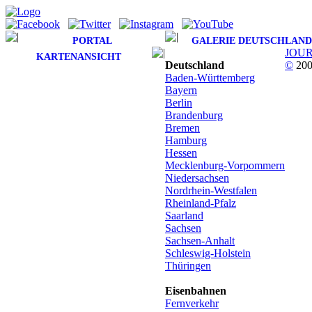
PORTAL
GALERIE DEUTSCHLAND
JOU
KARTENANSICHT
Deutschland
©
200
Baden-Württemberg
Bayern
Berlin
Brandenburg
Bremen
Hamburg
Hessen
Mecklenburg-Vorpommern
Niedersachsen
Nordrhein-Westfalen
Rheinland-Pfalz
Saarland
Sachsen
Sachsen-Anhalt
Schleswig-Holstein
Thüringen
Eisenbahnen
Fernverkehr