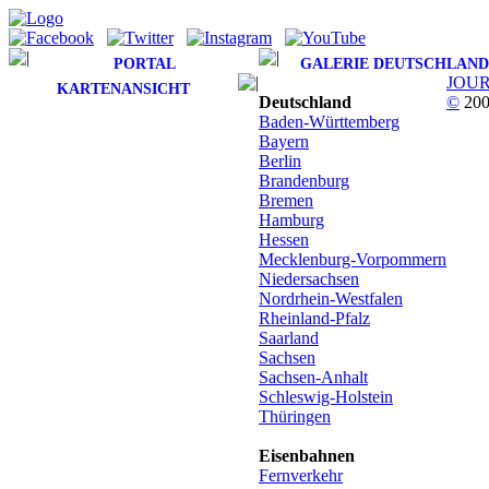
PORTAL
GALERIE DEUTSCHLAND
JOU
KARTENANSICHT
Deutschland
©
200
Baden-Württemberg
Bayern
Berlin
Brandenburg
Bremen
Hamburg
Hessen
Mecklenburg-Vorpommern
Niedersachsen
Nordrhein-Westfalen
Rheinland-Pfalz
Saarland
Sachsen
Sachsen-Anhalt
Schleswig-Holstein
Thüringen
Eisenbahnen
Fernverkehr