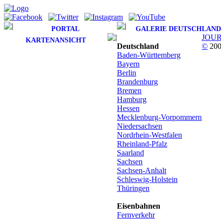
PORTAL
GALERIE DEUTSCHLAND
JOU
KARTENANSICHT
Deutschland
©
200
Baden-Württemberg
Bayern
Berlin
Brandenburg
Bremen
Hamburg
Hessen
Mecklenburg-Vorpommern
Niedersachsen
Nordrhein-Westfalen
Rheinland-Pfalz
Saarland
Sachsen
Sachsen-Anhalt
Schleswig-Holstein
Thüringen
Eisenbahnen
Fernverkehr