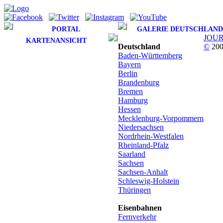
PORTAL
GALERIE DEUTSCHLAND
JOU
KARTENANSICHT
Deutschland
©
200
Baden-Württemberg
Bayern
Berlin
Brandenburg
Bremen
Hamburg
Hessen
Mecklenburg-Vorpommern
Niedersachsen
Nordrhein-Westfalen
Rheinland-Pfalz
Saarland
Sachsen
Sachsen-Anhalt
Schleswig-Holstein
Thüringen
Eisenbahnen
Fernverkehr