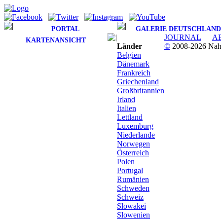
PORTAL
GALERIE DEUTSCHLAND
JOURNAL
A
KARTENANSICHT
Länder
©
2008-2026 Nahv
Belgien
Dänemark
Frankreich
Griechenland
Großbritannien
Irland
Italien
Lettland
Luxemburg
Niederlande
Norwegen
Österreich
Polen
Portugal
Rumänien
Schweden
Schweiz
Slowakei
Slowenien