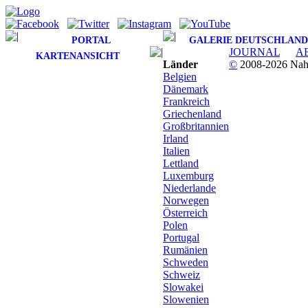
PORTAL
GALERIE DEUTSCHLAND
JOURNAL
A
KARTENANSICHT
Länder
©
2008-2026 Nahv
Belgien
Dänemark
Frankreich
Griechenland
Großbritannien
Irland
Italien
Lettland
Luxemburg
Niederlande
Norwegen
Österreich
Polen
Portugal
Rumänien
Schweden
Schweiz
Slowakei
Slowenien